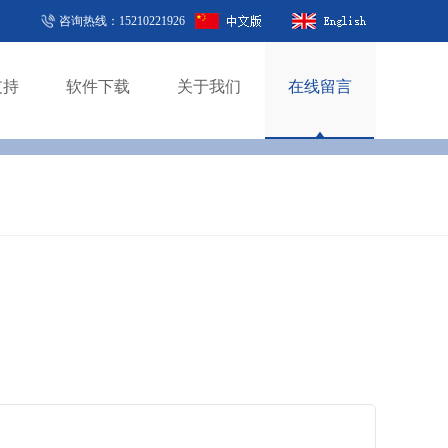
咨询热线：15210221926
支持
软件下载
关于我们
在线留言