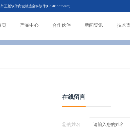
版软件商城就选金科软件(Goldk Software)
首页
产品中心
合作伙伴
新闻资讯
技术
CONTACT US
在线留言
在线留言
您的姓名