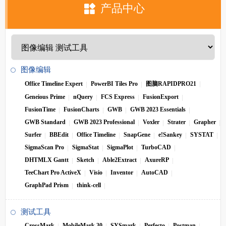
产品中心
图像编辑
Office Timeline Expert
PowerBI Tiles Pro
图脑RAPIDPRO21
Geneious Prime
nQuery
FCS Express
FusionExport
FusionTime
FusionCharts
GWB
GWB 2023 Essentials
GWB Standard
GWB 2023 Professional
Voxler
Strater
Grapher
Surfer
BBEdit
Office Timeline
SnapGene
e!Sankey
SYSTAT
SigmaScan Pro
SigmaStat
SigmaPlot
TurboCAD
DHTMLX Gantt
Sketch
Able2Extract
AxureRP
TeeChart Pro ActiveX
Visio
Inventor
AutoCAD
GraphPad Prism
think-cell
测试工具
CrossMark
MobileMark 30
SYSmark
Perfecto
Postman