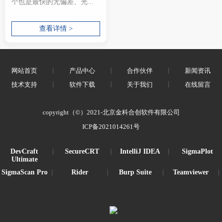
个也是最快的无偏差、光...
查看详情 >
网站首页
丨
产品中心
丨
合作伙伴
丨
新闻资讯
技术支持
丨
软件下载
丨
关于我们
丨
在线留言
copyright（©）2021-北京金科合创软件有限公司
ICP备2021014261号
DevCraft
SecureCRT
IntelliJ IDEA
SigmaPlot
丨
丨
丨
Ultimate
SigmaScan Pro
Rider
Burp Suite
Teamviewer
丨
丨
丨
丨