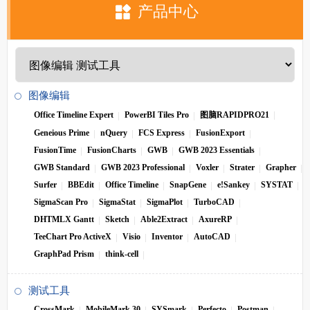
产品中心
图像编辑
Office Timeline Expert
PowerBI Tiles Pro
图脑RAPIDPRO21
Geneious Prime
nQuery
FCS Express
FusionExport
FusionTime
FusionCharts
GWB
GWB 2023 Essentials
GWB Standard
GWB 2023 Professional
Voxler
Strater
Grapher
Surfer
BBEdit
Office Timeline
SnapGene
e!Sankey
SYSTAT
SigmaScan Pro
SigmaStat
SigmaPlot
TurboCAD
DHTMLX Gantt
Sketch
Able2Extract
AxureRP
TeeChart Pro ActiveX
Visio
Inventor
AutoCAD
GraphPad Prism
think-cell
测试工具
CrossMark
MobileMark 30
SYSmark
Perfecto
Postman