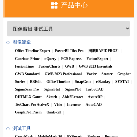
产品中心
图像编辑
Office Timeline Expert
PowerBI Tiles Pro
图脑RAPIDPRO21
Geneious Prime
nQuery
FCS Express
FusionExport
FusionTime
FusionCharts
GWB
GWB 2023 Essentials
GWB Standard
GWB 2023 Professional
Voxler
Strater
Grapher
Surfer
BBEdit
Office Timeline
SnapGene
e!Sankey
SYSTAT
SigmaScan Pro
SigmaStat
SigmaPlot
TurboCAD
DHTMLX Gantt
Sketch
Able2Extract
AxureRP
TeeChart Pro ActiveX
Visio
Inventor
AutoCAD
GraphPad Prism
think-cell
测试工具
CrossMark
MobileMark 30
SYSmark
Perfecto
Postman