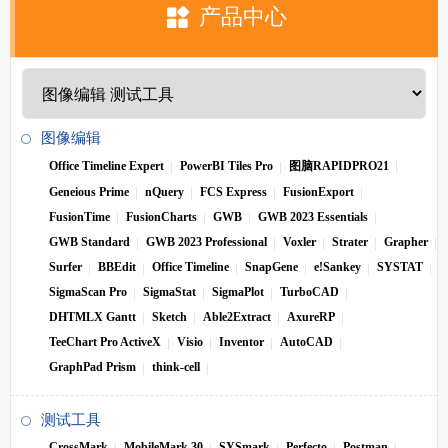
产品中心
图像编辑
Office Timeline Expert
PowerBI Tiles Pro
图脑RAPIDPRO21
Geneious Prime
nQuery
FCS Express
FusionExport
FusionTime
FusionCharts
GWB
GWB 2023 Essentials
GWB Standard
GWB 2023 Professional
Voxler
Strater
Grapher
Surfer
BBEdit
Office Timeline
SnapGene
e!Sankey
SYSTAT
SigmaScan Pro
SigmaStat
SigmaPlot
TurboCAD
DHTMLX Gantt
Sketch
Able2Extract
AxureRP
TeeChart Pro ActiveX
Visio
Inventor
AutoCAD
GraphPad Prism
think-cell
测试工具
CrossMark
MobileMark 30
SYSmark
Perfecto
Postman