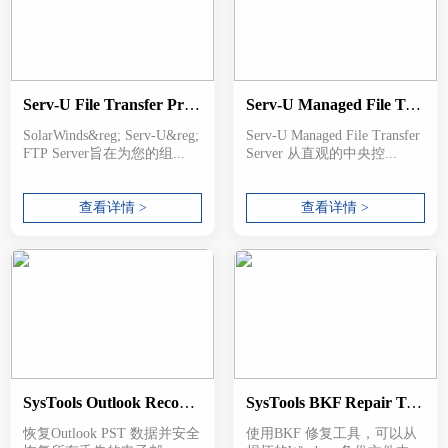
Serv-U File Transfer Protocol Server
Serv-U Managed File Transfer Server
SolarWinds&reg; Serv-U&reg;
Serv-U Managed File Transfer
FTP Server旨在为您的组...
Server 从直观的中央控...
查看详情 >
查看详情 >
SysTools Outlook Recovery Tool
SysTools BKF Repair Tool
恢复Outlook PST 数据并安全
使用BKF 修复工具，可以从