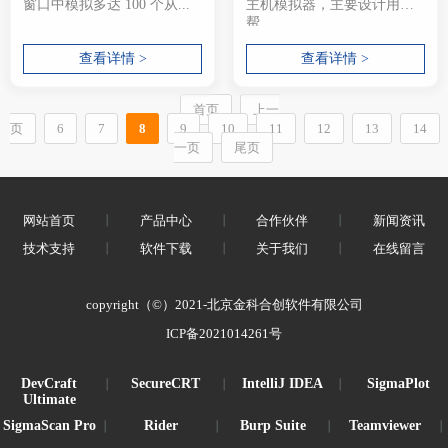
窗口中模拟多达 100 个从...
主机模拟器，主要设计用于
帮...
查看详情 >
查看详情 >
首页
上一
页
6
7
8
9
10
11
12
13
14
一页
尾页
网站首页
丨
产品中心
丨
合作伙伴
丨
新闻资讯
技术支持
丨
软件下载
丨
关于我们
丨
在线留言
copyright（©）2021-北京金科合创软件有限公司
ICP备2021014261号
DevCraft
SecureCRT
IntelliJ IDEA
SigmaPlot
丨
丨
丨
Ultimate
SigmaScan Pro
Rider
Burp Suite
Teamviewer
丨
丨
丨
丨