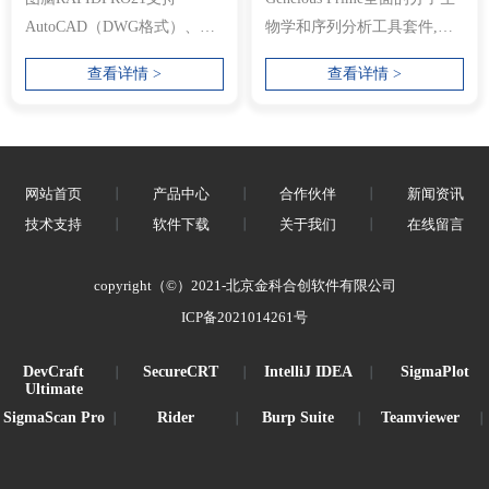
AutoCAD（DWG格式）、
物学和序列分析工具套件,通
Jw_cad（JWW格式、JWC格
过将原始数据转换为可视化
查看详情 >
查看详情 >
式）、DXF、SXF等输入输
效果，...
出。 ...
网站首页
丨
产品中心
丨
合作伙伴
丨
新闻资讯
技术支持
丨
软件下载
丨
关于我们
丨
在线留言
copyright（©）2021-北京金科合创软件有限公司
ICP备2021014261号
DevCraft
SecureCRT
IntelliJ IDEA
SigmaPlot
丨
丨
丨
Ultimate
SigmaScan Pro
Rider
Burp Suite
Teamviewer
丨
丨
丨
丨