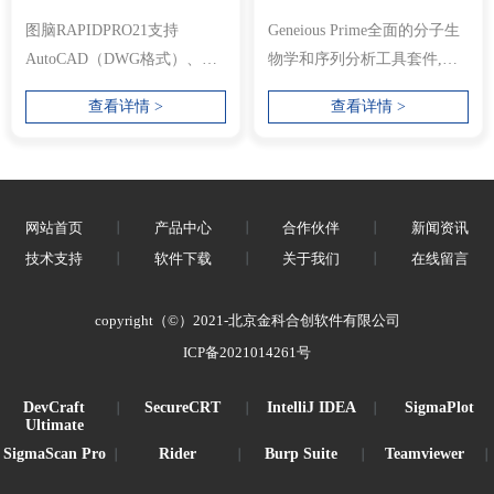
图脑RAPIDPRO21支持
Geneious Prime全面的分子生
AutoCAD（DWG格式）、
物学和序列分析工具套件,通
Jw_cad（JWW格式、JWC格
过将原始数据转换为可视化
查看详情 >
查看详情 >
式）、DXF、SXF等输入输
效果，...
出。 ...
网站首页
丨
产品中心
丨
合作伙伴
丨
新闻资讯
技术支持
丨
软件下载
丨
关于我们
丨
在线留言
copyright（©）2021-北京金科合创软件有限公司
ICP备2021014261号
DevCraft
SecureCRT
IntelliJ IDEA
SigmaPlot
丨
丨
丨
Ultimate
SigmaScan Pro
Rider
Burp Suite
Teamviewer
丨
丨
丨
丨