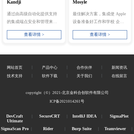
Kandji
Mosyle
通过由高级自动化提供支持
最佳解决方案，集成使 Apple
的集成端点安全和管理来保
设备准备好工作和学校 企业
护您的 Apple 设备。 设备管
级 Apple 设备管理 Mosyle 企
查看详情 >
查看详情 >
理 即...
业...
网站首页
丨
产品中心
丨
合作伙伴
丨
新闻资讯
技术支持
丨
软件下载
丨
关于我们
丨
在线留言
copyright（©）2021-北京金科合创软件有限公司
ICP备2021014261号
DevCraft
SecureCRT
IntelliJ IDEA
SigmaPlot
丨
丨
丨
Ultimate
SigmaScan Pro
Rider
Burp Suite
Teamviewer
丨
丨
丨
丨