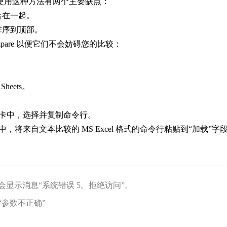
使用这种方法有两个主要缺点：
合在一起。
排序到顶部。
mpare 以便它们不会妨碍您的比较：
heets。
转换选项卡中，选择并复制命令行。
转换”选项卡中，将来自文本比较的 MS Excel 格式的命令行粘贴到“加载
e 会显示消息“系统错误 5。拒绝访问”。
示“参数不正确”