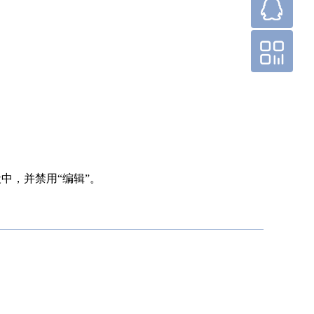
Goldk-AGE
QQ客服
微信公众号
”字段中，并禁用“编辑”。