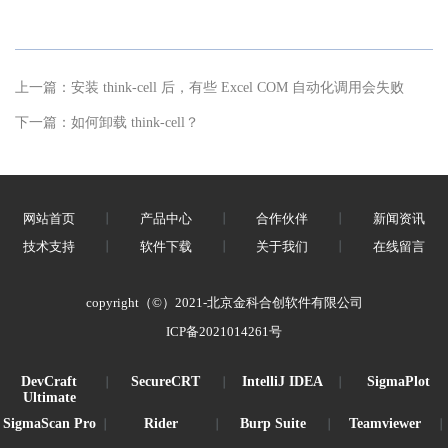
上一篇：
安装 think-cell 后，有些 Excel COM 自动化调用会失败
下一篇：
如何卸载 think-cell？
网站首页
丨
产品中心
丨
合作伙伴
丨
新闻资讯
技术支持
丨
软件下载
丨
关于我们
丨
在线留言
copyright（©）2021-北京金科合创软件有限公司
ICP备2021014261号
DevCraft
SecureCRT
IntelliJ IDEA
SigmaPlot
丨
丨
丨
Ultimate
SigmaScan Pro
Rider
Burp Suite
Teamviewer
丨
丨
丨
丨