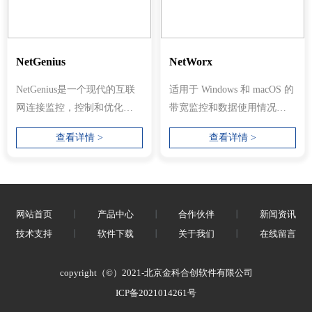
NetGenius
NetWorx
NetGenius是一个现代的互联
适用于 Windows 和 macOS 的
网连接监控，控制和优化工
带宽监控和数据使用情况报
具。它使您可以实时观看使
告 NetWorx是一个简单但多功
查看详情 >
查看详情 >
用Interne...
能...
网站首页
丨
产品中心
丨
合作伙伴
丨
新闻资讯
技术支持
丨
软件下载
丨
关于我们
丨
在线留言
copyright（©）2021-北京金科合创软件有限公司
ICP备2021014261号