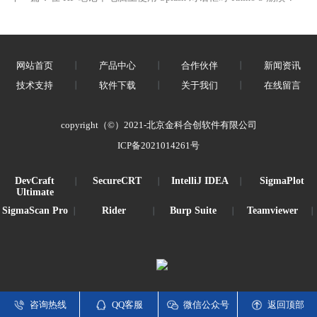
网站首页
丨
产品中心
丨
合作伙伴
丨
新闻资讯
技术支持
丨
软件下载
丨
关于我们
丨
在线留言
copyright（©）2021-北京金科合创软件有限公司
ICP备2021014261号
DevCraft
SecureCRT
IntelliJ IDEA
SigmaPlot
丨
丨
丨
Ultimate
SigmaScan Pro
Rider
Burp Suite
Teamviewer
丨
丨
丨
丨
咨询热线
QQ客服
微信公众号
返回顶部