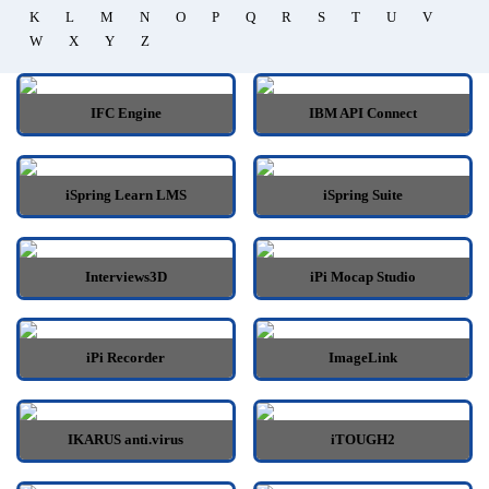
K
L
M
N
O
P
Q
R
S
T
U
V
W
X
Y
Z
IFC Engine
IBM API Connect
iSpring Learn LMS
iSpring Suite
Interviews3D
iPi Mocap Studio
iPi Recorder
ImageLink
IKARUS anti.virus
iTOUGH2