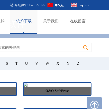
咨询热线：15210221926
版软件
支持
软件下载
关于我们
在线留言
S
T
U
V
W
X
Y
Z
O&O SafeErase