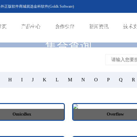
版软件商城就选金科软件(Goldk Software)
软件产品中心-常用国内外正
首页
产品中心
合作伙伴
新闻资讯
技术
集合查询
软件下载
H
I
J
K
L
M
N
O
P
Q
R
OmicsBox
Overflow