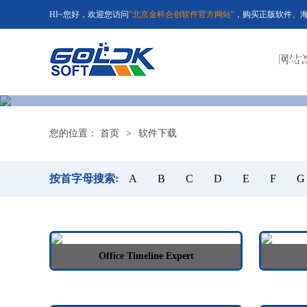
HI~您好，欢迎您访问
"北京金科合创软件官方网站"
，购买正版软件、海外正
金科
网站
您的位置：
首页
>
软件下载
按首字母搜索:
A
B
C
D
E
F
G
Office Timeline Expert