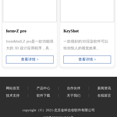
form•Z pro
KeyShot
form&bull;Z pro是一款功能强
一款很好的3D渲染软件可以
大的 3D 设计应用程序，具有
给你惊人的视觉效果...
多种建模个性和工具，具有
查看详情 >
查看详情 >
易于使...
网站首页
丨
产品中心
丨
合作伙伴
丨
新闻资讯
技术支持
丨
软件下载
丨
关于我们
丨
在线留言
copyright（©）2021-北京金科合创软件有限公司