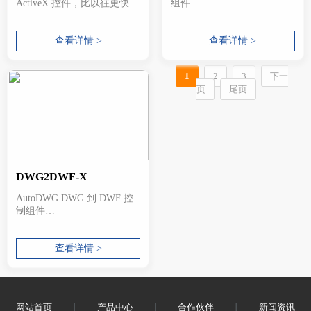
ActiveX 控件，比以往更快！
组件
DWGCompar...
DWG2ImageX，一个控件组
查看详情 >
件...
查看详情 >
1
2
3
下一
页
尾页
DWG2DWF-X
AutoDWG DWG 到 DWF 控
制组件
DWG2DWF-X 是一个用于...
查看详情 >
网站首页
丨
产品中心
丨
合作伙伴
丨
新闻资讯