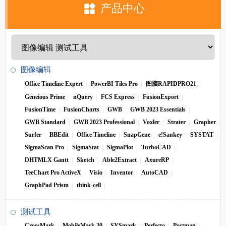
产品中心
图像编辑
Office Timeline Expert
PowerBI Tiles Pro
图脑RAPIDPRO21
Geneious Prime
nQuery
FCS Express
FusionExport
FusionTime
FusionCharts
GWB
GWB 2023 Essentials
GWB Standard
GWB 2023 Professional
Voxler
Strater
Grapher
Surfer
BBEdit
Office Timeline
SnapGene
e!Sankey
SYSTAT
SigmaScan Pro
SigmaStat
SigmaPlot
TurboCAD
DHTMLX Gantt
Sketch
Able2Extract
AxureRP
TeeChart Pro ActiveX
Visio
Inventor
AutoCAD
GraphPad Prism
think-cell
测试工具
CrossMark
MobileMark 30
SYSmark
Perfecto
Postman