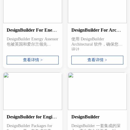
DesignBuilder For Energy Assessors
DesignBuilder For Architects
DesignBuilder Energy Assessor
使用 DesignBuilder
包被英国和爱尔兰领先...
Architectural 软件，确保您的
设计...
查看详情 >
查看详情 >
DesignBuilder for Engineers
DesignBuilder
DesignBuilder Packages for
DesignBuilder 一套集成的深