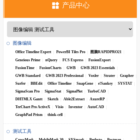
产品中心
图像编辑
Office Timeline Expert
PowerBI Tiles Pro
图脑RAPIDPRO21
Geneious Prime
nQuery
FCS Express
FusionExport
FusionTime
FusionCharts
GWB
GWB 2023 Essentials
GWB Standard
GWB 2023 Professional
Voxler
Strater
Grapher
Surfer
BBEdit
Office Timeline
SnapGene
e!Sankey
SYSTAT
SigmaScan Pro
SigmaStat
SigmaPlot
TurboCAD
DHTMLX Gantt
Sketch
Able2Extract
AxureRP
TeeChart Pro ActiveX
Visio
Inventor
AutoCAD
GraphPad Prism
think-cell
测试工具
CrossMark
MobileMark 30
SYSmark
Perfecto
Postman